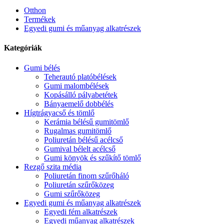
Otthon
Termékek
Egyedi gumi és műanyag alkatrészek
Kategóriák
Gumi bélés
Teherautó platóbélések
Gumi malombélések
Kopásálló pályabetétek
Bányaemelő dobbélés
Hígtrágyacső és tömlő
Kerámia bélésű gumitömlő
Rugalmas gumitömlő
Poliuretán bélésű acélcső
Gumival bélelt acélcső
Gumi könyök és szűkítő tömlő
Rezgő szita média
Poliuretán finom szűrőháló
Poliuretán szűrőközeg
Gumi szűrőközeg
Egyedi gumi és műanyag alkatrészek
Egyedi fém alkatrészek
Egyedi műanyag alkatrészek