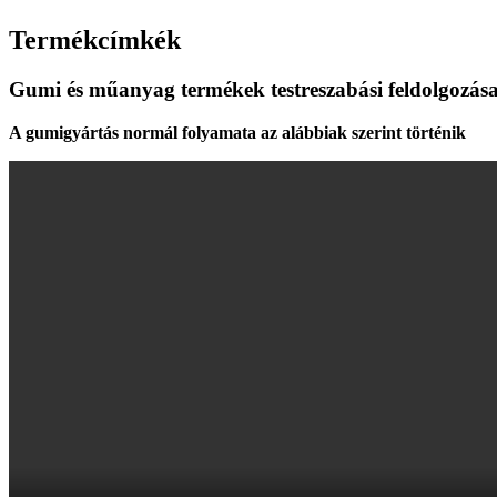
Termékcímkék
Gumi és műanyag termékek testreszabási feldolgozás
A gumigyártás normál folyamata az alábbiak szerint történik