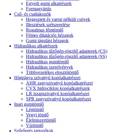
Egyedi gumi alkatrészek
Formagyártás
Cső- és csatlakozók
Hegesztett és varrat nélküli csövek
Illesztések szétszerelése
Rugalmas fémtömlő
Fémes dilatációs hézagok
Gumi tágulási hézagok
Hidraulikus alkatrészek
Hidraulikus tűzőgép-rögzítő adapterek (CS)
Hidraulikus tűzőgép-rögzítő adapterek (SS)
Hidraulikus gumitömlő
Hidraulikus szerelvények
Többvezetékes elosztótömlő
Hígtrágya szivattyú kopóalkatrészei
AHR zagyszivattyú kopóalkatrészei
CVX hidrociklon kopóalkatrészek
LR iszapszivattyú kopóalkatrészei
SPR zagyszivattyú kopóalkatrészei
Ipari gumitömlő
Légtömlő
Vegyi tömlő
Élelmiszertömlő
Víztömlő
Szűrőprés tartozékok