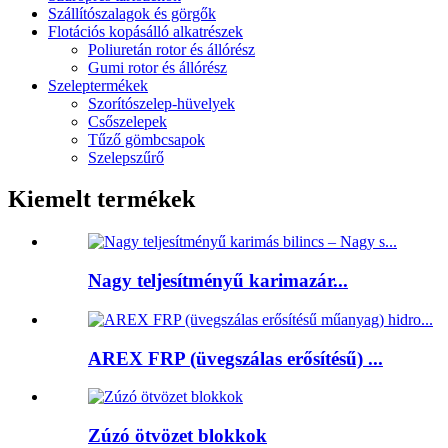
Szállítószalagok és görgők
Flotációs kopásálló alkatrészek
Poliuretán rotor és állórész
Gumi rotor és állórész
Szeleptermékek
Szorítószelep-hüvelyek
Csőszelepek
Tűző gömbcsapok
Szelepszűrő
Kiemelt termékek
Nagy teljesítményű karimazár...
AREX FRP (üvegszálas erősítésű) ...
Zúzó ötvözet blokkok