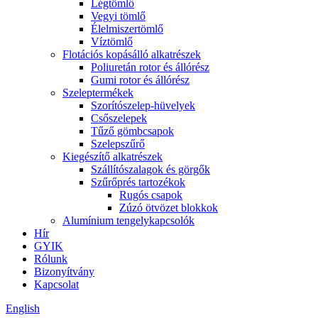
Légtömlő
Vegyi tömlő
Élelmiszertömlő
Víztömlő
Flotációs kopásálló alkatrészek
Poliuretán rotor és állórész
Gumi rotor és állórész
Szeleptermékek
Szorítószelep-hüvelyek
Csőszelepek
Tűző gömbcsapok
Szelepszűrő
Kiegészítő alkatrészek
Szállítószalagok és görgők
Szűrőprés tartozékok
Rugós csapok
Zúzó ötvözet blokkok
Alumínium tengelykapcsolók
Hír
GYIK
Rólunk
Bizonyítvány
Kapcsolat
English