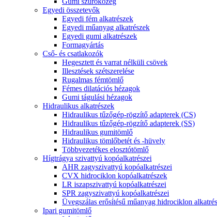
Gumi szűrőközeg
Egyedi összetevők
Egyedi fém alkatrészek
Egyedi műanyag alkatrészek
Egyedi gumi alkatrészek
Formagyártás
Cső- és csatlakozók
Hegesztett és varrat nélküli csövek
Illesztések szétszerelése
Rugalmas fémtömlő
Fémes dilatációs hézagok
Gumi tágulási hézagok
Hidraulikus alkatrészek
Hidraulikus tűzőgép-rögzítő adapterek (CS)
Hidraulikus tűzőgép-rögzítő adapterek (SS)
Hidraulikus gumitömlő
Hidraulikus tömlőbetét és -hüvely
Többvezetékes elosztótömlő
Hígtrágya szivattyú kopóalkatrészei
AHR zagyszivattyú kopóalkatrészei
CVX hidrociklon kopóalkatrészek
LR iszapszivattyú kopóalkatrészei
SPR zagyszivattyú kopóalkatrészei
Üvegszálas erősítésű műanyag hidrociklon alkatré
Ipari gumitömlő