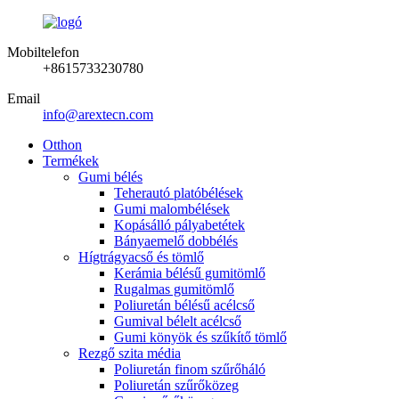
Mobiltelefon
+8615733230780
Email
info@arextecn.com
Otthon
Termékek
Gumi bélés
Teherautó platóbélések
Gumi malombélések
Kopásálló pályabetétek
Bányaemelő dobbélés
Hígtrágyacső és tömlő
Kerámia bélésű gumitömlő
Rugalmas gumitömlő
Poliuretán bélésű acélcső
Gumival bélelt acélcső
Gumi könyök és szűkítő tömlő
Rezgő szita média
Poliuretán finom szűrőháló
Poliuretán szűrőközeg