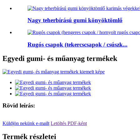
Nagy teherbírású gumi könyöktömlő
Rugós csapok (tekercscsapok / csúszk...
Egyedi gumi- és műanyag termékek
Rövid leírás:
Küldjön nekünk e-mailt
Letöltés PDF-ként
Termék részletei