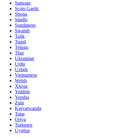
Samoan
Scots Gaelic
Shona
Sindhi
Sundanese
Swahili
Tajik
Tamil
Telugu
Thai
Ukrainian
Urdu
Uzbek
Vietnamese
Welsh
Xhosa
Yiddish
Yoruba
Zulu
Kinyarwanda
Tatar
Oriya
Turkmen
Uyghur