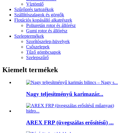
Víztömlő
Szűrőprés tartozékok
Szállítószalagok és görgők
Flotációs kopásálló alkatrészek
Poliuretán rotor és állórész
Gumi rotor és állórész
Szeleptermékek
Szorítószelep-hüvelyek
Csőszelepek
Tűző gömbcsapok
Szelepszűrő
Kiemelt termékek
Nagy teljesítményű karimazár...
AREX FRP (üvegszálas erősítésű) ...