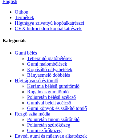
English
Otthon
Termékek
Hígtrágya szivattyú kopóalkatrészei
CVX hidrociklon kopóalkatrészek
Kategóriák
Gumi bélés
Teherautó platóbélések
Gumi malombélések
Kopásálló pályabetétek
Bányaemelő dobbélés
Hígtrágyacső és tömlő
Kerámia bélésű gumitömlő
Rugalmas gumitömlő
Poliuretán bélésű acélcső
Gumival bélelt acélcső
Gumi könyök és szűkítő tömlő
Rezgő szita média
Poliuretán finom szűrőháló
Poliuretán szűrőközeg
Gumi szűrőközeg
Egyedi gumi és műanyag alkatrészek