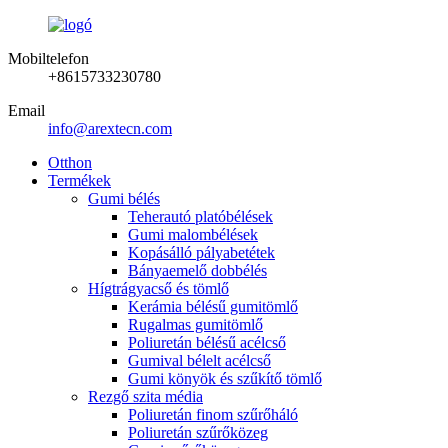
Mobiltelefon
+8615733230780
Email
info@arextecn.com
Otthon
Termékek
Gumi bélés
Teherautó platóbélések
Gumi malombélések
Kopásálló pályabetétek
Bányaemelő dobbélés
Hígtrágyacső és tömlő
Kerámia bélésű gumitömlő
Rugalmas gumitömlő
Poliuretán bélésű acélcső
Gumival bélelt acélcső
Gumi könyök és szűkítő tömlő
Rezgő szita média
Poliuretán finom szűrőháló
Poliuretán szűrőközeg