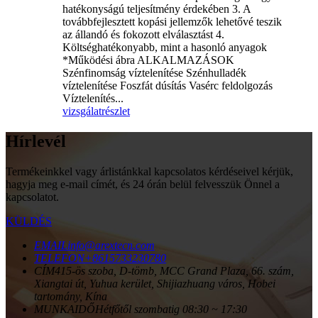
hatékonyságú teljesítmény érdekében 3. A
továbbfejlesztett kopási jellemzők lehetővé teszik
az állandó és fokozott elválasztást 4.
Költséghatékonyabb, mint a hasonló anyagok
*Működési ábra ALKALMAZÁSOK
Szénfinomság víztelenítése Szénhulladék
víztelenítése Foszfát dúsítás Vasérc feldolgozás
Víztelenítés...
vizsgálat
részlet
Hírlevél
Termékeinkkel vagy árlistánkkal kapcsolatos kérdéseivel kérjük,
hagyja meg e-mail címét, és 24 órán belül felvesszük Önnel a
kapcsolatot.
KÜLDÉS
EMAIL
info@arextecn.com
TELEFON
+8615733230780
CÍM
415-ös szoba, D-tömb, MCC Grand Plaza, 66. szám,
Xiangtai út, Yuhua kerület, Shijiazhuang város, Hobei
tartomány, Kína
MUNKAIDŐ
Hétfőtől szombatig 08:30 ~ 17:30