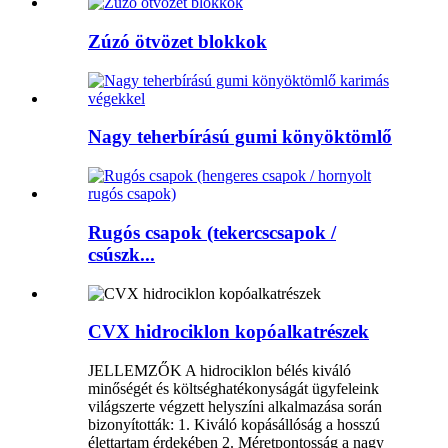
Zúzó ötvözet blokkok
Nagy teherbírású gumi könyöktömlő
Rugós csapok (tekercscsapok /
csúszk...
CVX hidrociklon kopóalkatrészek
JELLEMZŐK A hidrociklon bélés kiváló
minőségét és költséghatékonyságát ügyfeleink
világszerte végzett helyszíni alkalmazása során
bizonyították: 1. Kiváló kopásállóság a hosszú
élettartam érdekében 2. Méretpontosság a nagy