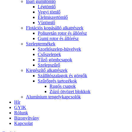
Ipari gumitömlő
Légtömlő
Vegyi tömlő
Élelmiszertömlő
Víztömlő
Flotációs kopásálló alkatrészek
Poliuretán rotor és állórész
Gumi rotor és állórész
Szeleptermékek
Szorítószelep-hüvelyek
Csőszelepek
Tűző gömbcsapok
Szelepszűrő
Kiegészítő alkatrészek
Szállítószalagok és görgők
Szűrőprés tartozékok
Rugós csapok
Zúzó ötvözet blokkok
Alumínium tengelykapcsolók
Hír
GYIK
Rólunk
Bizonyítvány
Kapcsolat