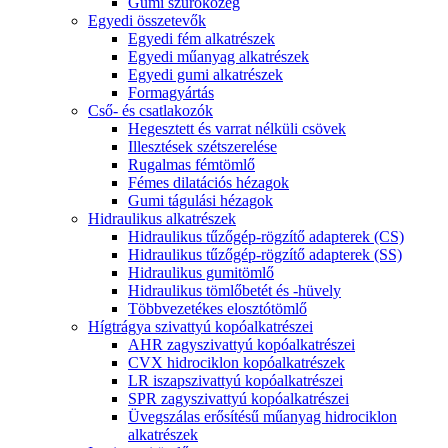
Gumi szűrőközeg
Egyedi összetevők
Egyedi fém alkatrészek
Egyedi műanyag alkatrészek
Egyedi gumi alkatrészek
Formagyártás
Cső- és csatlakozók
Hegesztett és varrat nélküli csövek
Illesztések szétszerelése
Rugalmas fémtömlő
Fémes dilatációs hézagok
Gumi tágulási hézagok
Hidraulikus alkatrészek
Hidraulikus tűzőgép-rögzítő adapterek (CS)
Hidraulikus tűzőgép-rögzítő adapterek (SS)
Hidraulikus gumitömlő
Hidraulikus tömlőbetét és -hüvely
Többvezetékes elosztótömlő
Hígtrágya szivattyú kopóalkatrészei
AHR zagyszivattyú kopóalkatrészei
CVX hidrociklon kopóalkatrészek
LR iszapszivattyú kopóalkatrészei
SPR zagyszivattyú kopóalkatrészei
Üvegszálas erősítésű műanyag hidrociklon
alkatrészek