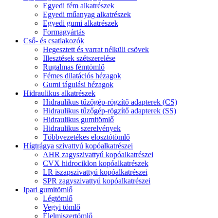
Egyedi fém alkatrészek
Egyedi műanyag alkatrészek
Egyedi gumi alkatrészek
Formagyártás
Cső- és csatlakozók
Hegesztett és varrat nélküli csövek
Illesztések szétszerelése
Rugalmas fémtömlő
Fémes dilatációs hézagok
Gumi tágulási hézagok
Hidraulikus alkatrészek
Hidraulikus tűzőgép-rögzítő adapterek (CS)
Hidraulikus tűzőgép-rögzítő adapterek (SS)
Hidraulikus gumitömlő
Hidraulikus szerelvények
Többvezetékes elosztótömlő
Hígtrágya szivattyú kopóalkatrészei
AHR zagyszivattyú kopóalkatrészei
CVX hidrociklon kopóalkatrészek
LR iszapszivattyú kopóalkatrészei
SPR zagyszivattyú kopóalkatrészei
Ipari gumitömlő
Légtömlő
Vegyi tömlő
Élelmiszertömlő