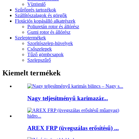
Víztömlő
Szűrőprés tartozékok
Szállítószalagok és görgők
Flotációs kopásálló alkatrészek
Poliuretán rotor és állórész
Gumi rotor és állórész
Szeleptermékek
Szorítószelep-hüvelyek
Csőszelepek
Tűző gömbcsapok
Szelepszűrő
Kiemelt termékek
Nagy teljesítményű karimazár...
AREX FRP (üvegszálas erősítésű) ...