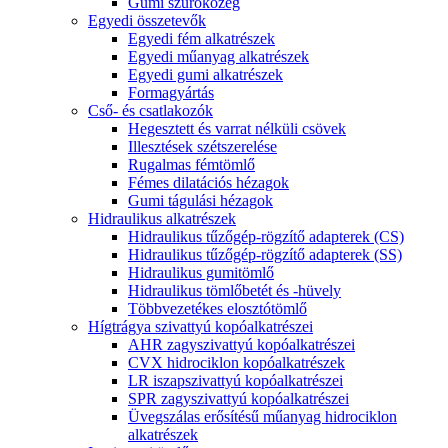
Gumi szűrőközeg
Egyedi összetevők
Egyedi fém alkatrészek
Egyedi műanyag alkatrészek
Egyedi gumi alkatrészek
Formagyártás
Cső- és csatlakozók
Hegesztett és varrat nélküli csövek
Illesztések szétszerelése
Rugalmas fémtömlő
Fémes dilatációs hézagok
Gumi tágulási hézagok
Hidraulikus alkatrészek
Hidraulikus tűzőgép-rögzítő adapterek (CS)
Hidraulikus tűzőgép-rögzítő adapterek (SS)
Hidraulikus gumitömlő
Hidraulikus tömlőbetét és -hüvely
Többvezetékes elosztótömlő
Hígtrágya szivattyú kopóalkatrészei
AHR zagyszivattyú kopóalkatrészei
CVX hidrociklon kopóalkatrészek
LR iszapszivattyú kopóalkatrészei
SPR zagyszivattyú kopóalkatrészei
Üvegszálas erősítésű műanyag hidrociklon
alkatrészek