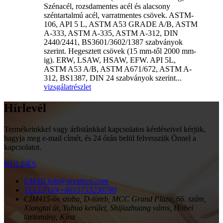
Szénacél, rozsdamentes acél és alacsony
széntartalmú acél, varratmentes csövek. ASTM-
106, API 5 L, ASTM A53 GRADE A/B, ASTM
A-333, ASTM A-335, ASTM A-312, DIN
2440/2441, BS3601/3602/1387 szabványok
szerint. Hegesztett csövek (15 mm-től 2000 mm-
ig). ERW, LSAW, HSAW, EFW. API 5L,
ASTM A53 A/B, ASTM A671/672, ASTM A-
312, BS1387, DIN 24 szabványok szerint...
vizsgálat
részlet
Hírlevél
Termékeinkkel vagy árlistánkkal kapcsolatos kérdéseivel kérjük,
hagyja meg e-mail címét, és 24 órán belül felvesszük Önnel a
kapcsolatot.
KÜLDÉS
EMAIL
info@arextecn.com
TELEFON
+8615733230780
CÍM
415-ös szoba, D-tömb, MCC Grand Plaza, 66. szám,
Xiangtai út, Yuhua kerület, Shijiazhuang város, Hobei
tartomány, Kína