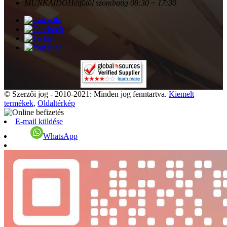
MUNKAIDŐ
Hétfőtől szombatig 08:30 ~ 17:30
© Szerzői jog - 2010-2021: Minden jog fenntartva.
Kiemelt
termékek
,
Oldaltérkép
E-mail küldése
WhatsApp