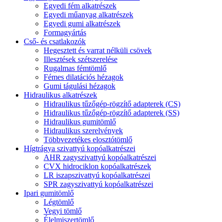
Egyedi fém alkatrészek
Egyedi műanyag alkatrészek
Egyedi gumi alkatrészek
Formagyártás
Cső- és csatlakozók
Hegesztett és varrat nélküli csövek
Illesztések szétszerelése
Rugalmas fémtömlő
Fémes dilatációs hézagok
Gumi tágulási hézagok
Hidraulikus alkatrészek
Hidraulikus tűzőgép-rögzítő adapterek (CS)
Hidraulikus tűzőgép-rögzítő adapterek (SS)
Hidraulikus gumitömlő
Hidraulikus szerelvények
Többvezetékes elosztótömlő
Hígtrágya szivattyú kopóalkatrészei
AHR zagyszivattyú kopóalkatrészei
CVX hidrociklon kopóalkatrészek
LR iszapszivattyú kopóalkatrészei
SPR zagyszivattyú kopóalkatrészei
Ipari gumitömlő
Légtömlő
Vegyi tömlő
Élelmiszertömlő