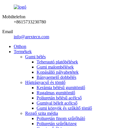
Mobiltelefon
+8615733230780
Email
info@arextecn.com
Otthon
Termékek
Gumi bélés
Teherautó platóbélések
Gumi malombélések
Kopásálló pályabetétek
Bányaemelő dobbélés
Hígtrágyacső és tömlő
Kerámia bélésű gumitömlő
Rugalmas gumitömlő
Poliuretán bélésű acélcső
Gumival bélelt acélcső
Gumi könyök és szűkítő tömlő
Rezgő szita média
Poliuretán finom szűrőháló
Poliuretán szűrőközeg