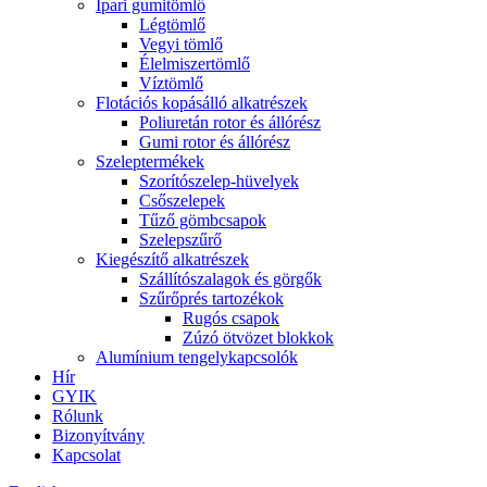
Ipari gumitömlő
Légtömlő
Vegyi tömlő
Élelmiszertömlő
Víztömlő
Flotációs kopásálló alkatrészek
Poliuretán rotor és állórész
Gumi rotor és állórész
Szeleptermékek
Szorítószelep-hüvelyek
Csőszelepek
Tűző gömbcsapok
Szelepszűrő
Kiegészítő alkatrészek
Szállítószalagok és görgők
Szűrőprés tartozékok
Rugós csapok
Zúzó ötvözet blokkok
Alumínium tengelykapcsolók
Hír
GYIK
Rólunk
Bizonyítvány
Kapcsolat