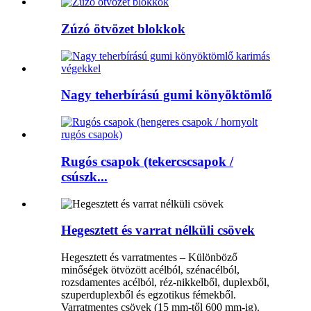
Zúzó ötvözet blokkok
Nagy teherbírású gumi könyöktömlő
Rugós csapok (tekercscsapok /
csúszk...
Hegesztett és varrat nélküli csövek
Hegesztett és varratmentes – Különböző
minőségek ötvözött acélból, szénacélból,
rozsdamentes acélból, réz-nikkelből, duplexből,
szuperduplexből és egzotikus fémekből.
Varratmentes csövek (15 mm-től 600 mm-ig).