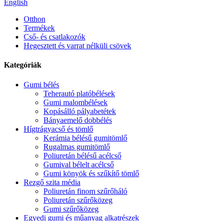
English
Otthon
Termékek
Cső- és csatlakozók
Hegesztett és varrat nélküli csövek
Kategóriák
Gumi bélés
Teherautó platóbélések
Gumi malombélések
Kopásálló pályabetétek
Bányaemelő dobbélés
Hígtrágyacső és tömlő
Kerámia bélésű gumitömlő
Rugalmas gumitömlő
Poliuretán bélésű acélcső
Gumival bélelt acélcső
Gumi könyök és szűkítő tömlő
Rezgő szita média
Poliuretán finom szűrőháló
Poliuretán szűrőközeg
Gumi szűrőközeg
Egyedi gumi és műanyag alkatrészek