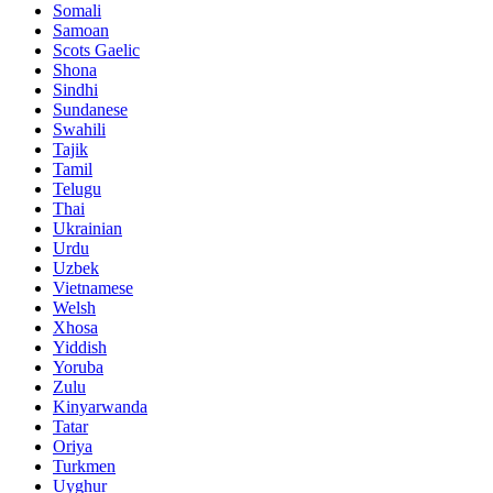
Somali
Samoan
Scots Gaelic
Shona
Sindhi
Sundanese
Swahili
Tajik
Tamil
Telugu
Thai
Ukrainian
Urdu
Uzbek
Vietnamese
Welsh
Xhosa
Yiddish
Yoruba
Zulu
Kinyarwanda
Tatar
Oriya
Turkmen
Uyghur