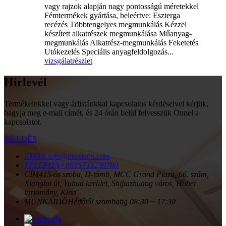
vagy rajzok alapján nagy pontosságú méretekkel
Fémtermékek gyártása, beleértve: Eszterga
recézés Többtengelyes megmunkálás Kézzel
készített alkatrészek megmunkálása Műanyag-
megmunkálás Alkatrész-megmunkálás Feketetés
Utókezelés Speciális anyagfeldolgozás...
vizsgálat
részlet
Hírlevél
Termékeinkkel vagy árlistánkkal kapcsolatos kérdéseivel kérjük,
hagyja meg e-mail címét, és 24 órán belül felvesszük Önnel a
kapcsolatot.
KÜLDÉS
EMAIL
info@arextecn.com
TELEFON
+8615733230780
CÍM
415-ös szoba, D-tömb, MCC Grand Plaza, 66. szám,
Xiangtai út, Yuhua kerület, Shijiazhuang város, Hobei
tartomány, Kína
MUNKAIDŐ
Hétfőtől szombatig 08:30 ~ 17:30