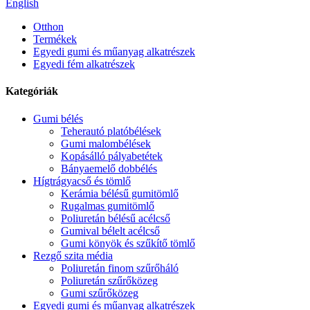
English
Otthon
Termékek
Egyedi gumi és műanyag alkatrészek
Egyedi fém alkatrészek
Kategóriák
Gumi bélés
Teherautó platóbélések
Gumi malombélések
Kopásálló pályabetétek
Bányaemelő dobbélés
Hígtrágyacső és tömlő
Kerámia bélésű gumitömlő
Rugalmas gumitömlő
Poliuretán bélésű acélcső
Gumival bélelt acélcső
Gumi könyök és szűkítő tömlő
Rezgő szita média
Poliuretán finom szűrőháló
Poliuretán szűrőközeg
Gumi szűrőközeg
Egyedi gumi és műanyag alkatrészek