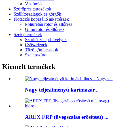
Víztömlő
Szűrőprés tartozékok
Szállítószalagok és görgők
Flotációs kopásálló alkatrészek
Poliuretán rotor és állórész
Gumi rotor és állórész
Szeleptermékek
Szorítószelep-hüvelyek
Csőszelepek
Tűző gömbcsapok
Szelepszűrő
Kiemelt termékek
Nagy teljesítményű karimazár...
AREX FRP (üvegszálas erősítésű) ...