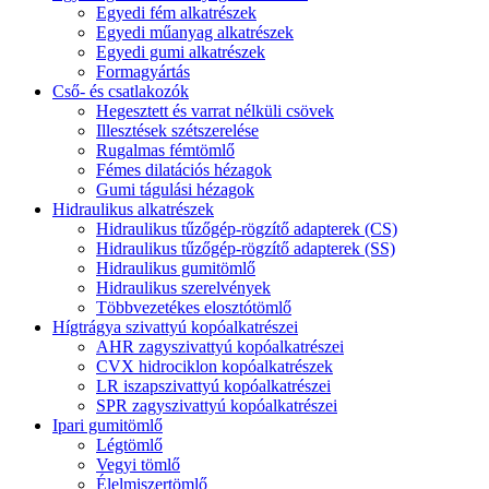
Egyedi fém alkatrészek
Egyedi műanyag alkatrészek
Egyedi gumi alkatrészek
Formagyártás
Cső- és csatlakozók
Hegesztett és varrat nélküli csövek
Illesztések szétszerelése
Rugalmas fémtömlő
Fémes dilatációs hézagok
Gumi tágulási hézagok
Hidraulikus alkatrészek
Hidraulikus tűzőgép-rögzítő adapterek (CS)
Hidraulikus tűzőgép-rögzítő adapterek (SS)
Hidraulikus gumitömlő
Hidraulikus szerelvények
Többvezetékes elosztótömlő
Hígtrágya szivattyú kopóalkatrészei
AHR zagyszivattyú kopóalkatrészei
CVX hidrociklon kopóalkatrészek
LR iszapszivattyú kopóalkatrészei
SPR zagyszivattyú kopóalkatrészei
Ipari gumitömlő
Légtömlő
Vegyi tömlő
Élelmiszertömlő