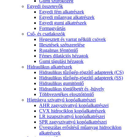
Gumi szűrőközeg
Egyedi összetevők
Egyedi fém alkatrészek
Egyedi műanyag alkatrészek
Egyedi gumi alkatrészek
Formagyártás
Cső- és csatlakozók
Hegesztett és varrat nélküli csövek
Illesztések szétszerelése
Rugalmas fémtömlő
Fémes dilatációs hézagok
Gumi tágulási hézagok
Hidraulikus alkatrészek
Hidraulikus tűzőgép-rögzítő adapterek (CS)
Hidraulikus tűzőgép-rögzítő adapterek (SS)
Hidraulikus gumitömlő
Hidraulikus tömlőbetét és -hüvely
Többvezetékes elosztótömlő
Hígtrágya szivattyú kopóalkatrészei
AHR zagyszivattyú kopóalkatrészei
CVX hidrociklon kopóalkatrészek
LR iszapszivattyú kopóalkatrészei
SPR zagyszivattyú kopóalkatrészei
Üvegszálas erősítésű műanyag hidrociklon
alkatrészek