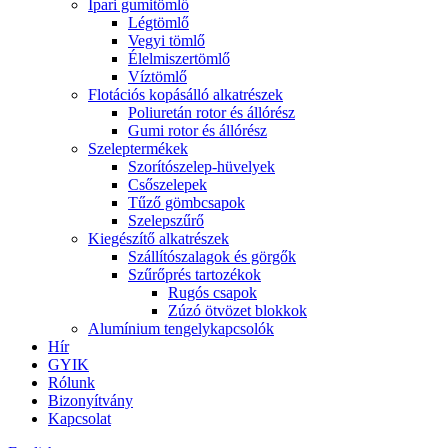
Ipari gumitömlő
Légtömlő
Vegyi tömlő
Élelmiszertömlő
Víztömlő
Flotációs kopásálló alkatrészek
Poliuretán rotor és állórész
Gumi rotor és állórész
Szeleptermékek
Szorítószelep-hüvelyek
Csőszelepek
Tűző gömbcsapok
Szelepszűrő
Kiegészítő alkatrészek
Szállítószalagok és görgők
Szűrőprés tartozékok
Rugós csapok
Zúzó ötvözet blokkok
Alumínium tengelykapcsolók
Hír
GYIK
Rólunk
Bizonyítvány
Kapcsolat