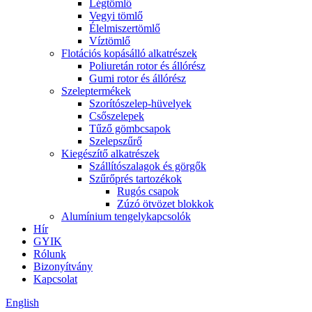
Légtömlő
Vegyi tömlő
Élelmiszertömlő
Víztömlő
Flotációs kopásálló alkatrészek
Poliuretán rotor és állórész
Gumi rotor és állórész
Szeleptermékek
Szorítószelep-hüvelyek
Csőszelepek
Tűző gömbcsapok
Szelepszűrő
Kiegészítő alkatrészek
Szállítószalagok és görgők
Szűrőprés tartozékok
Rugós csapok
Zúzó ötvözet blokkok
Alumínium tengelykapcsolók
Hír
GYIK
Rólunk
Bizonyítvány
Kapcsolat
English