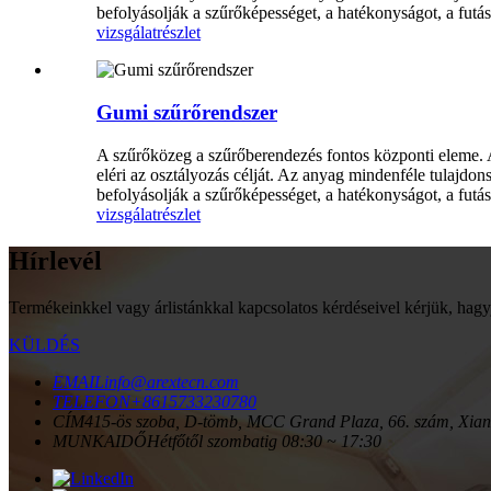
befolyásolják a szűrőképességet, a hatékonyságot, a futás
vizsgálat
részlet
Gumi szűrőrendszer
A szűrőközeg a szűrőberendezés fontos központi eleme. A
eléri az osztályozás célját. Az anyag mindenféle tulajdo
befolyásolják a szűrőképességet, a hatékonyságot, a futás
vizsgálat
részlet
Hírlevél
Termékeinkkel vagy árlistánkkal kapcsolatos kérdéseivel kérjük, hagy
KÜLDÉS
EMAIL
info@arextecn.com
TELEFON
+8615733230780
CÍM
415-ös szoba, D-tömb, MCC Grand Plaza, 66. szám, Xiangt
MUNKAIDŐ
Hétfőtől szombatig 08:30 ~ 17:30