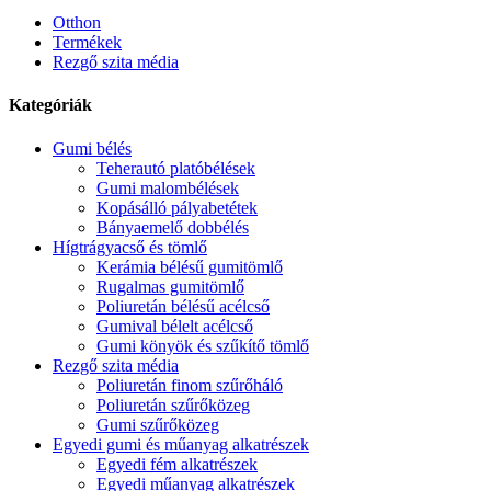
Otthon
Termékek
Rezgő szita média
Kategóriák
Gumi bélés
Teherautó platóbélések
Gumi malombélések
Kopásálló pályabetétek
Bányaemelő dobbélés
Hígtrágyacső és tömlő
Kerámia bélésű gumitömlő
Rugalmas gumitömlő
Poliuretán bélésű acélcső
Gumival bélelt acélcső
Gumi könyök és szűkítő tömlő
Rezgő szita média
Poliuretán finom szűrőháló
Poliuretán szűrőközeg
Gumi szűrőközeg
Egyedi gumi és műanyag alkatrészek
Egyedi fém alkatrészek
Egyedi műanyag alkatrészek