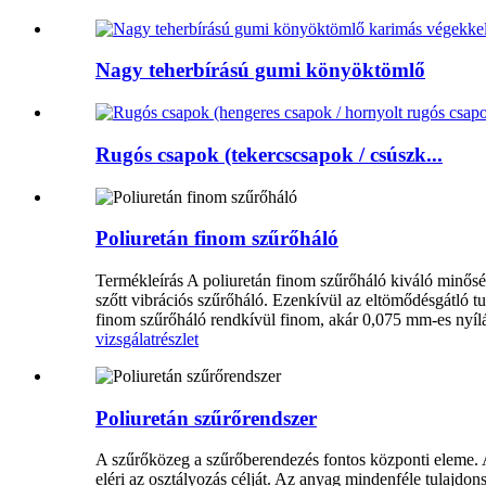
Nagy teherbírású gumi könyöktömlő
Rugós csapok (tekercscsapok / csúszk...
Poliuretán finom szűrőháló
Termékleírás A poliuretán finom szűrőháló kiváló minőségű
szőtt vibrációs szűrőháló. Ezenkívül az eltömődésgátló tu
finom szűrőháló rendkívül finom, akár 0,075 mm-es nyílá
vizsgálat
részlet
Poliuretán szűrőrendszer
A szűrőközeg a szűrőberendezés fontos központi eleme. A
eléri az osztályozás célját. Az anyag mindenféle tulajdo