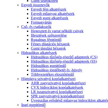
Gumi szűrőközeg
Egyedi összetevők
Egyedi fém alkatrészek
Egyedi műanyag alkatrészek
Egyedi gumi alkatrészek
Formagyártás
Cső- és csatlakozók
Hegesztett és varrat nélküli csövek
Illesztések szétszerelése
Rugalmas fémtömlő
Fémes dilatációs hézagok
Gumi tágulási hézagok
Hidraulikus alkatrészek
Hidraulikus tűzőgép-rögzítő adapterek (CS)
Hidraulikus tűzőgép-rögzítő adapterek (SS)
Hidraulikus gumitömlő
Hidraulikus tömlőbetét és -hüvely
Többvezetékes elosztótömlő
Hígtrágya szivattyú kopóalkatrészei
AHR zagyszivattyú kopóalkatrészei
CVX hidrociklon kopóalkatrészek
LR iszapszivattyú kopóalkatrészei
SPR zagyszivattyú kopóalkatrészei
Üvegszálas erősítésű műanyag hidrociklon alkatré
Ipari gumitömlő