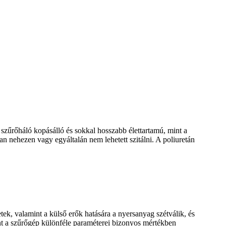
m szűrőháló kopásálló és sokkal hosszabb élettartamú, mint a
an nehezen vagy egyáltalán nem lehetett szitálni. A poliuretán
k, valamint a külső erők hatására a nyersanyag szétválik, és
int a szűrőgép különféle paraméterei bizonyos mértékben