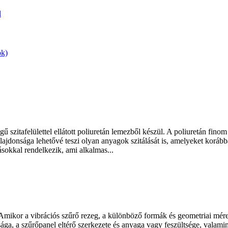
 szitafelülettel ellátott poliuretán lemezből készül. A poliuretán fino
lajdonsága lehetővé teszi olyan anyagok szitálását is, amelyeket korább
sokkal rendelkezik, ami alkalmas...
mikor a vibrációs szűrő rezeg, a különböző formák és geometriai mérete
nsága, a szűrőpanel eltérő szerkezete és anyaga vagy feszültsége, valam