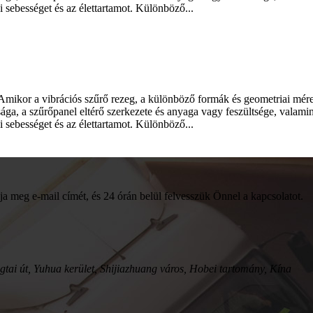
i sebességet és az élettartamot. Különböző...
mikor a vibrációs szűrő rezeg, a különböző formák és geometriai mérete
nsága, a szűrőpanel eltérő szerkezete és anyaga vagy feszültsége, valam
i sebességet és az élettartamot. Különböző...
ja meg e-mail címét, és 24 órán belül felvesszük Önnel a kapcsolatot.
ai út, Yuhua kerület, Shijiazhuang város, Hobei tartomány, Kína