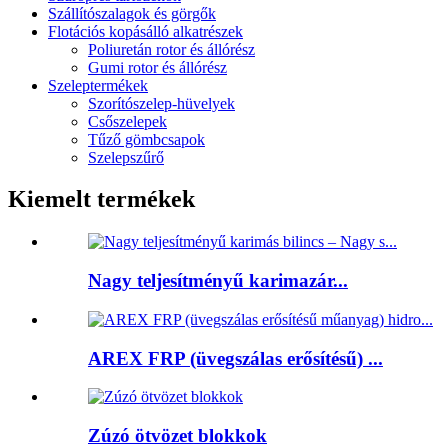
Szállítószalagok és görgők
Flotációs kopásálló alkatrészek
Poliuretán rotor és állórész
Gumi rotor és állórész
Szeleptermékek
Szorítószelep-hüvelyek
Csőszelepek
Tűző gömbcsapok
Szelepszűrő
Kiemelt termékek
Nagy teljesítményű karimazár...
AREX FRP (üvegszálas erősítésű) ...
Zúzó ötvözet blokkok