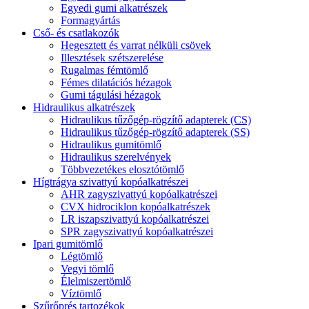
Egyedi gumi alkatrészek
Formagyártás
Cső- és csatlakozók
Hegesztett és varrat nélküli csövek
Illesztések szétszerelése
Rugalmas fémtömlő
Fémes dilatációs hézagok
Gumi tágulási hézagok
Hidraulikus alkatrészek
Hidraulikus tűzőgép-rögzítő adapterek (CS)
Hidraulikus tűzőgép-rögzítő adapterek (SS)
Hidraulikus gumitömlő
Hidraulikus szerelvények
Többvezetékes elosztótömlő
Hígtrágya szivattyú kopóalkatrészei
AHR zagyszivattyú kopóalkatrészei
CVX hidrociklon kopóalkatrészek
LR iszapszivattyú kopóalkatrészei
SPR zagyszivattyú kopóalkatrészei
Ipari gumitömlő
Légtömlő
Vegyi tömlő
Élelmiszertömlő
Víztömlő
Szűrőprés tartozékok