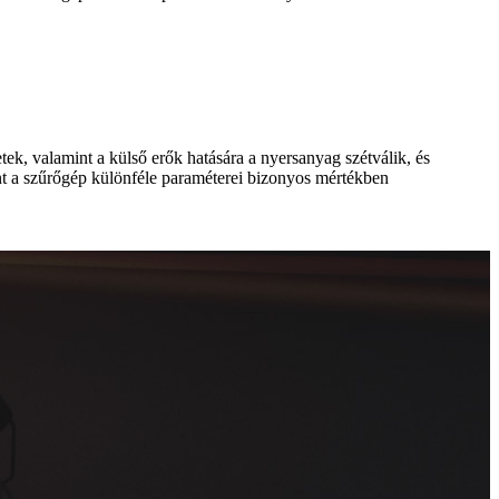
k, valamint a külső erők hatására a nyersanyag szétválik, és
int a szűrőgép különféle paraméterei bizonyos mértékben