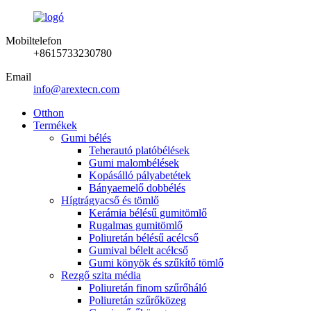
Mobiltelefon
+8615733230780
Email
info@arextecn.com
Otthon
Termékek
Gumi bélés
Teherautó platóbélések
Gumi malombélések
Kopásálló pályabetétek
Bányaemelő dobbélés
Hígtrágyacső és tömlő
Kerámia bélésű gumitömlő
Rugalmas gumitömlő
Poliuretán bélésű acélcső
Gumival bélelt acélcső
Gumi könyök és szűkítő tömlő
Rezgő szita média
Poliuretán finom szűrőháló
Poliuretán szűrőközeg