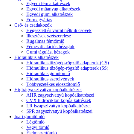
Egyedi fém alkatrészek
Egyedi műanyag alkatrészek
Egyedi gumi alkatrészek
Formagyártás
Cső- és csatlakozók
Hegesztett és varrat nélküli csövek
Illesztések szétszerelése
Rugalmas fémtömlő
Fémes dilatációs hézagok
Gumi tágulási hézagok
Hidraulikus alkatrészek
Hidraulikus tűzőgép-rögzítő adapterek (CS)
Hidraulikus tűzőgép-rögzítő adapterek (SS)
Hidraulikus gumitömlő
Hidraulikus szerelvények
Többvezetékes elosztótömlő
Hígtrágya szivattyú kopóalkatrészei
AHR zagyszivattyú kopóalkatrészei
CVX hidrociklon kopóalkatrészek
LR iszapszivattyú kopóalkatrészei
SPR zagyszivattyú kopóalkatrészei
Ipari gumitömlő
Légtömlő
Vegyi tömlő
Élelmiszertömlő