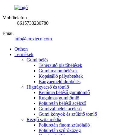
Mobiltelefon
+8615733230780
Email
info@arextecn.com
Otthon
Termékek
Gumi bélés
Teherautó platóbélések
Gumi malombélések
Kopásálló pályabetétek
Bányaemelő dobbélés
Hígtrágyacső és tömlő
Kerámia bélésű gumitömlő
Rugalmas gumitömlő
Poliuretán bélésű acélcső
Gumival bélelt acélcső
Gumi könyök és szűkítő tömlő
Rezgő szita média
Poliuretán finom szűrőháló
Poliuretán szűrőközeg