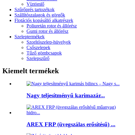
Víztömlő
Szűrőprés tartozékok
Szállítószalagok és görgők
Flotációs kopásálló alkatrészek
Poliuretán rotor és állórész
Gumi rotor és állórész
Szeleptermékek
Szorítószelep-hüvelyek
Csőszelepek
Tűző gömbcsapok
Szelepszűrő
Kiemelt termékek
Nagy teljesítményű karimazár...
AREX FRP (üvegszálas erősítésű) ...