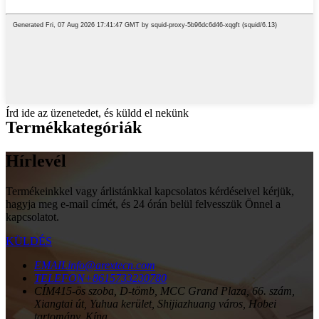
Írd ide az üzenetedet, és küldd el nekünk
Termékkategóriák
Hírlevél
Termékeinkkel vagy árlistánkkal kapcsolatos kérdéseivel kérjük,
hagyja meg e-mail címét, és 24 órán belül felvesszük Önnel a
kapcsolatot.
KÜLDÉS
EMAIL
info@arextecn.com
TELEFON
+8615733230780
CÍM
415-ös szoba, D-tömb, MCC Grand Plaza, 66. szám,
Xiangtai út, Yuhua kerület, Shijiazhuang város, Hobei
tartomány, Kína