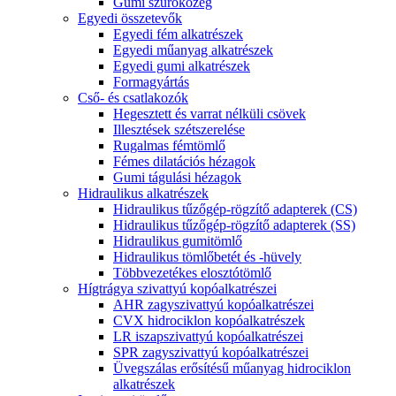
Gumi szűrőközeg
Egyedi összetevők
Egyedi fém alkatrészek
Egyedi műanyag alkatrészek
Egyedi gumi alkatrészek
Formagyártás
Cső- és csatlakozók
Hegesztett és varrat nélküli csövek
Illesztések szétszerelése
Rugalmas fémtömlő
Fémes dilatációs hézagok
Gumi tágulási hézagok
Hidraulikus alkatrészek
Hidraulikus tűzőgép-rögzítő adapterek (CS)
Hidraulikus tűzőgép-rögzítő adapterek (SS)
Hidraulikus gumitömlő
Hidraulikus tömlőbetét és -hüvely
Többvezetékes elosztótömlő
Hígtrágya szivattyú kopóalkatrészei
AHR zagyszivattyú kopóalkatrészei
CVX hidrociklon kopóalkatrészek
LR iszapszivattyú kopóalkatrészei
SPR zagyszivattyú kopóalkatrészei
Üvegszálas erősítésű műanyag hidrociklon
alkatrészek