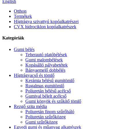
English
Otthon
Termékek
Hígtrágya szivattyú kopóalkatrészei
CVX hidrociklon kopóalkatrészek
Kategóriák
Gumi bélés
Teherautó platóbélések
Gumi malombélések
Kopásálló pályabetétek
Bányaemelő dobbélés
Hígtrágyacső és tömlő
Kerámia bélésű gumitömlő
Rugalmas gumitömlő
Poliuretán bélésű acélcső
Gumival bélelt acélcső
Gumi könyök és szűkítő tömlő
Rezgő szita média
Poliuretán finom szűrőháló
Poliuretán szűrőközeg
Gumi szűrőközeg
Egyedi gumi és műanyag alkatrészek