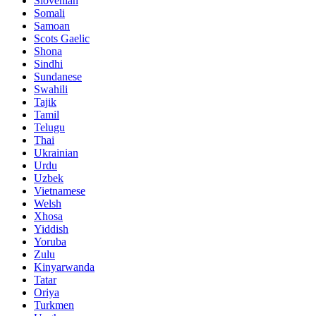
Slovenian
Somali
Samoan
Scots Gaelic
Shona
Sindhi
Sundanese
Swahili
Tajik
Tamil
Telugu
Thai
Ukrainian
Urdu
Uzbek
Vietnamese
Welsh
Xhosa
Yiddish
Yoruba
Zulu
Kinyarwanda
Tatar
Oriya
Turkmen