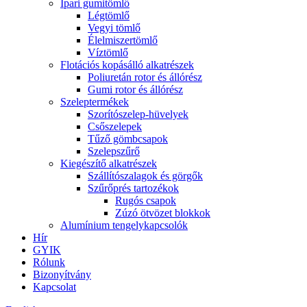
Ipari gumitömlő
Légtömlő
Vegyi tömlő
Élelmiszertömlő
Víztömlő
Flotációs kopásálló alkatrészek
Poliuretán rotor és állórész
Gumi rotor és állórész
Szeleptermékek
Szorítószelep-hüvelyek
Csőszelepek
Tűző gömbcsapok
Szelepszűrő
Kiegészítő alkatrészek
Szállítószalagok és görgők
Szűrőprés tartozékok
Rugós csapok
Zúzó ötvözet blokkok
Alumínium tengelykapcsolók
Hír
GYIK
Rólunk
Bizonyítvány
Kapcsolat