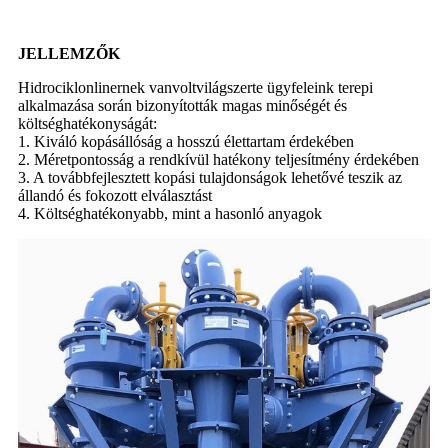
JELLEMZŐK
Hidrociklon
l
inernek van
volt
világszerte ügyfeleink terepi
alkalmazása során bizonyították magas minőségét és
költséghatékonyságát:
1. Kiváló kopásállóság a hosszú élettartam érdekében
2. Méretpontosság a rendkívül hatékony teljesítmény érdekében
3. A továbbfejlesztett kopási tulajdonságok lehetővé teszik az
állandó és fokozott elválasztást
4. Költséghatékonyabb, mint a hasonló anyagok