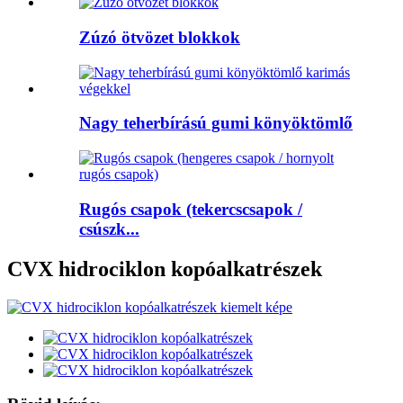
Zúzó ötvözet blokkok
Nagy teherbírású gumi könyöktömlő
Rugós csapok (tekercscsapok /
csúszk...
CVX hidrociklon kopóalkatrészek