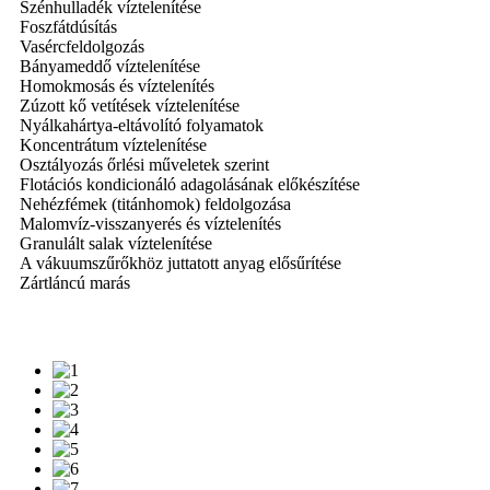
Szénhulladék víztelenítése
Foszfátdúsítás
Vasércfeldolgozás
Bányameddő víztelenítése
Homokmosás és víztelenítés
Zúzott kő vetítések víztelenítése
Nyálkahártya-eltávolító folyamatok
Koncentrátum víztelenítése
Osztályozás őrlési műveletek szerint
Flotációs kondicionáló adagolásának előkészítése
Nehézfémek (titánhomok) feldolgozása
Malomvíz-visszanyerés és víztelenítés
Granulált salak víztelenítése
A vákuumszűrőkhöz juttatott anyag elősűrítése
Zártláncú marás