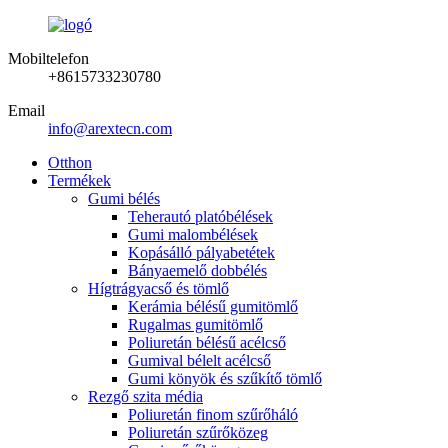
Mobiltelefon
+8615733230780
Email
info@arextecn.com
Otthon
Termékek
Gumi bélés
Teherautó platóbélések
Gumi malombélések
Kopásálló pályabetétek
Bányaemelő dobbélés
Hígtrágyacső és tömlő
Kerámia bélésű gumitömlő
Rugalmas gumitömlő
Poliuretán bélésű acélcső
Gumival bélelt acélcső
Gumi könyök és szűkítő tömlő
Rezgő szita média
Poliuretán finom szűrőháló
Poliuretán szűrőközeg