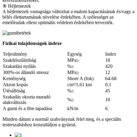
keresztmetszeteket.
⑧ Héjlemezek
A héjlemezek vastagsága változhat a malom kapacitásának és/vagy a
bélés élettartamának növelése érdekében. A szélességet az
emelőrudak elleni optimális védelem érdekében tervezték.
Fizikai tulajdonságok indexe
Teljesítmény
Egység
Index
Szakítószilárdság
MPa≥
18
Szakadási nyúlás
%≥
420
300%-os állandó stressz
MPa≥
12
Keménység
Shore A (fok)
64-68
Akron kopás
cm³/1,61 km
0,1
Ütésállóság
%≥
45
Szakadás okozta maradó
%≥
10
alakváltozás
A gumi és a fém tapadása
kN/m
6
Minden dátum a normál szabványnak felel meg, és a speciális
testreszabáshoz konzultáljon a gyárral.