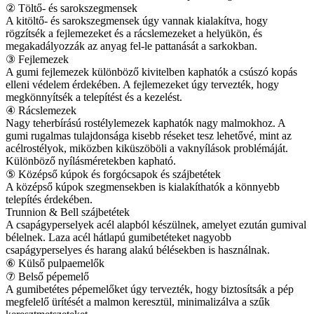
② Töltő- és sarokszegmensek
A kitöltő- és sarokszegmensek úgy vannak kialakítva, hogy
rögzítsék a fejlemezeket és a rácslemezeket a helyükön, és
megakadályozzák az anyag fel-le pattanását a sarkokban.
③ Fejlemezek
A gumi fejlemezek különböző kivitelben kaphatók a csúszó kopás
elleni védelem érdekében. A fejlemezeket úgy tervezték, hogy
megkönnyítsék a telepítést és a kezelést.
④ Rácslemezek
Nagy teherbírású rostélylemezek kaphatók nagy malmokhoz. A
gumi rugalmas tulajdonsága kisebb réseket tesz lehetővé, mint az
acélrostélyok, miközben kiküszöböli a vaknyílások problémáját.
Különböző nyílásméretekben kapható.
⑤ Középső kúpok és forgócsapok és szájbetétek
A középső kúpok szegmensekben is kialakíthatók a könnyebb
telepítés érdekében.
Trunnion & Bell szájbetétek
A csapágyperselyek acél alapból készülnek, amelyet ezután gumival
bélelnek. Laza acél hátlapú gumibetéteket nagyobb
csapágyperselyes és harang alakú bélésekben is használnak.
⑥ Külső pulpaemelők
⑦ Belső pépemelő
A gumibetétes pépemelőket úgy tervezték, hogy biztosítsák a pép
megfelelő ürítését a malmon keresztül, minimalizálva a szűk