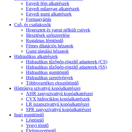
Egyedi fém alkatrészek
Egyedi műanyag alkatrészek
Egyedi gumi alkatrészek
Formagyártás
Cső- és csatlakozók
Hegesztett és varrat nélküli csövek
Illesztések szétszerelése
Rugalmas fémtömlő
Fémes dilatációs hézagok
Gumi tágulási hézagok
Hidraulikus alkatrészek
Hidraulikus tűzőgép-rögzítő adapterek (CS)
Hidraulikus tűzőgép-rögzítő adapterek (SS)
Hidraulikus gumitömlő
Hidraulikus szerelvények
Többvezetékes elosztótömlő
Hígtrágya szivattyú kopóalkatrészei
AHR zagyszivattyú kopóalkatrészei
CVX hidrociklon kopóalkatrészek
LR iszapszivattyú kopóalkatrészei
SPR zagyszivattyú kopóalkatrészei
Ipari gumitömlő
Légtömlő
Vegyi tömlő
Élelmiszertömlő