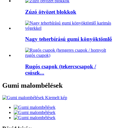
Zúzó ötvözet blokkok
Nagy teherbírású gumi könyöktömlő
Rugós csapok (tekercscsapok /
csúszk...
Gumi malombélések