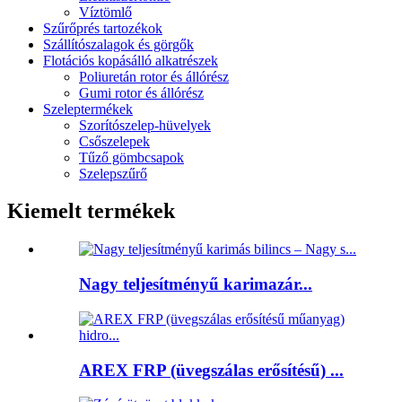
Víztömlő
Szűrőprés tartozékok
Szállítószalagok és görgők
Flotációs kopásálló alkatrészek
Poliuretán rotor és állórész
Gumi rotor és állórész
Szeleptermékek
Szorítószelep-hüvelyek
Csőszelepek
Tűző gömbcsapok
Szelepszűrő
Kiemelt termékek
Nagy teljesítményű karimazár...
AREX FRP (üvegszálas erősítésű) ...