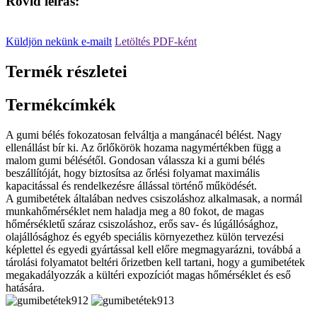
Rövid leírás:
Küldjön nekünk e-mailt
Letöltés PDF-ként
Termék részletei
Termékcímkék
A gumi bélés fokozatosan felváltja a mangánacél bélést. Nagy
ellenállást bír ki. Az őrlőkörök hozama nagymértékben függ a
malom gumi bélésétől. Gondosan válassza ki a gumi bélés
beszállítóját, hogy biztosítsa az őrlési folyamat maximális
kapacitással és rendelkezésre állással történő működését.
A gumibetétek általában nedves csiszoláshoz alkalmasak, a normál
munkahőmérséklet nem haladja meg a 80 fokot, de magas
hőmérsékletű száraz csiszoláshoz, erős sav- és lúgállósághoz,
olajállósághoz és egyéb speciális környezethez külön tervezési
képlettel és egyedi gyártással kell előre megmagyarázni, továbbá a
tárolási folyamatot beltéri őrizetben kell tartani, hogy a gumibetétek
megakadályozzák a kültéri expozíciót magas hőmérséklet és eső
hatására.