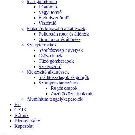
Ipari gumitömlő
Légtömlő
Vegyi tömlő
Élelmiszertömlő
Víztömlő
Flotációs kopásálló alkatrészek
Poliuretán rotor és állórész
Gumi rotor és állórész
Szeleptermékek
Szorítószelep-hüvelyek
Csőszelepek
Tűző gömbcsapok
Szelepszűrő
Kiegészítő alkatrészek
Szállítószalagok és görgők
Szűrőprés tartozékok
Rugós csapok
Zúzó ötvözet blokkok
Alumínium tengelykapcsolók
Hír
GYIK
Rólunk
Bizonyítvány
Kapcsolat