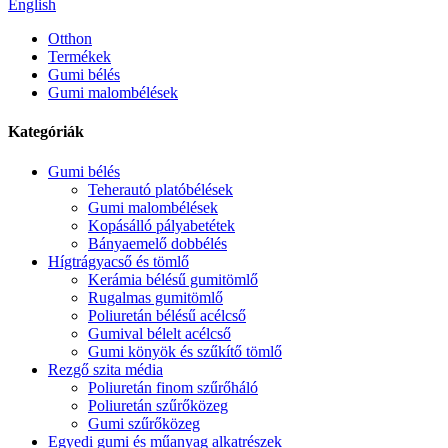
English
Otthon
Termékek
Gumi bélés
Gumi malombélések
Kategóriák
Gumi bélés
Teherautó platóbélések
Gumi malombélések
Kopásálló pályabetétek
Bányaemelő dobbélés
Hígtrágyacső és tömlő
Kerámia bélésű gumitömlő
Rugalmas gumitömlő
Poliuretán bélésű acélcső
Gumival bélelt acélcső
Gumi könyök és szűkítő tömlő
Rezgő szita média
Poliuretán finom szűrőháló
Poliuretán szűrőközeg
Gumi szűrőközeg
Egyedi gumi és műanyag alkatrészek