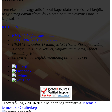
Termékeinkkel vagy árlistánkkal kapcsolatos kérdéseivel kérjük,
hagyja meg e-mail címét, és 24 órán belül felvesszük Önnel a
kapcsolatot.
KÜLDÉS
EMAIL
info@arextecn.com
TELEFON
+8615733230780
CÍM
415-ös szoba, D-tömb, MCC Grand Plaza, 66. szám,
Xiangtai út, Yuhua kerület, Shijiazhuang város, Hobei
tartomány, Kína
MUNKAIDŐ
Hétfőtől szombatig 08:30 ~ 17:30
© Szerzői jog - 2010-2021: Minden jog fenntartva.
Kiemelt
termékek
,
Oldaltérkép