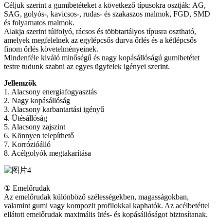
Céljuk szerint a gumibetéteket a következő típusokra osztják: AG,
SAG, golyós-, kavicsos-, rudas- és szakaszos malmok, FGD, SMD
és folyamatos malmok.
Alakja szerint túlfolyó, rácsos és többtartályos típusra osztható,
amelyek megfelelnek az egylépcsős durva őrlés és a kétlépcsős
finom őrlés követelményeinek.
Mindenféle kiváló minőségű és nagy kopásállóságú gumibetétet
testre tudunk szabni az egyes ügyfelek igényei szerint.
Jellemzők
1. Alacsony energiafogyasztás
2. Nagy kopásállóság
3. Alacsony karbantartási igényű
4. Ütésállóság
5. Alacsony zajszint
6. Könnyen telepíthető
7. Korrózióálló
8. Acélgolyók megtakarítása
① Emelőrudak
Az emelőrudak különböző szélességekben, magasságokban,
valamint gumi vagy kompozit profilokkal kaphatók. Az acélbetéttel
ellátott emelőrudak maximális ütés- és kopásállóságot biztosítanak.