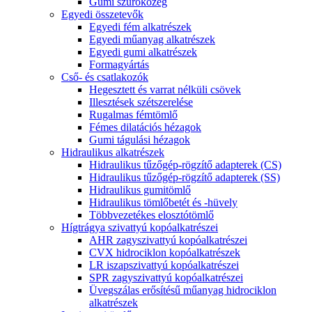
Gumi szűrőközeg
Egyedi összetevők
Egyedi fém alkatrészek
Egyedi műanyag alkatrészek
Egyedi gumi alkatrészek
Formagyártás
Cső- és csatlakozók
Hegesztett és varrat nélküli csövek
Illesztések szétszerelése
Rugalmas fémtömlő
Fémes dilatációs hézagok
Gumi tágulási hézagok
Hidraulikus alkatrészek
Hidraulikus tűzőgép-rögzítő adapterek (CS)
Hidraulikus tűzőgép-rögzítő adapterek (SS)
Hidraulikus gumitömlő
Hidraulikus tömlőbetét és -hüvely
Többvezetékes elosztótömlő
Hígtrágya szivattyú kopóalkatrészei
AHR zagyszivattyú kopóalkatrészei
CVX hidrociklon kopóalkatrészek
LR iszapszivattyú kopóalkatrészei
SPR zagyszivattyú kopóalkatrészei
Üvegszálas erősítésű műanyag hidrociklon
alkatrészek